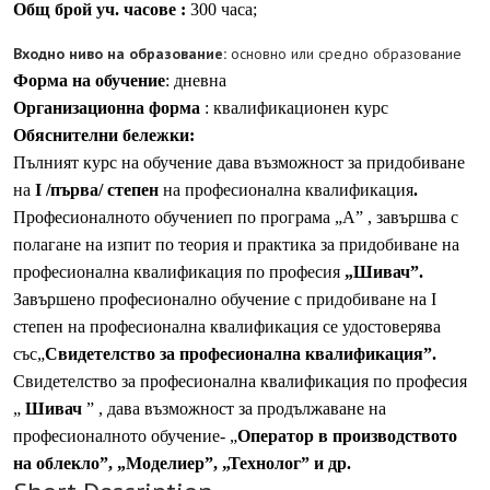
Общ брой уч. часове :
300 часа;
Входно ниво на образование:
основно или средно образование
Форма на обучение
: дневна
Организационна форма
: квалификационен курс
Обяснителни бележки:
Пълният курс на обучение дава възможност за придобиване
на
І /първа/ степен
на професионална квалификация
.
Професионалното обучениеп по програма „А” , завършва с
полагане на изпит по теория и практика за придобиване на
професионална квалификация по професия
„Шивач”.
Завършено професионално обучение с придобиване на І
степен на професионална квалификация се удостоверява
със„
Свидетелство за професионална квалификация”.
Свидетелство за професионална квалификация по професия
„
Шивач
” , дава възможност за продължаване на
професионалното обучение- „
Оператор в производството
на облекло”, „Моделиер”, „Технолог” и др.