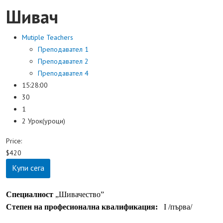
Шивач
Mutiple Teachers
Преподавател 1
Преподавател 2
Преподавател 4
15:28:00
30
1
2 Урок(уроци)
Price:
$420
Купи сега
Специалност
„Шивачество”
Степен на професионална квалификация:
І /първа/