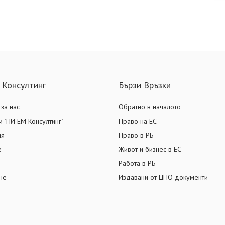
 Консултинг
Бързи Връзки
за нас
Обратно в началото
 "ПИ ЕМ Консултинг"
Право на ЕС
ия
Право в РБ
е
Живот и бизнес в ЕС
Работа в РБ
не
Издавани от ЦПО документи