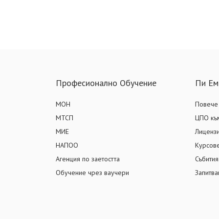
Професионално Обучение
Пи Ем
МОН
Повече 
МТСП
ЦПО към
МИЕ
Лиценз
НАПОО
Курсов
Агенция по заетостта
Събития
Обучение чрез ваучери
Запитва