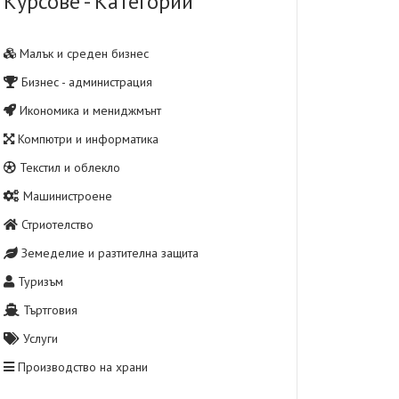
Курсове - Категории
Малък и среден бизнес
Бизнес - администрация
Икономика и мениджмънт
Компютри и информатика
Текстил и облекло
Машинистроене
Стриотелство
Земеделие и разтителна защита
Туризъм
Търтговия
Услуги
Производство на храни