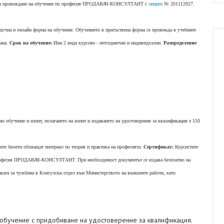
ние за провеждане на обучение по професия ПРОДАВАЧ-КОНСУЛТАНТ с
лиценз
№ 201112927.
задочна и онлайн форма на обучение. Обучението в присъствена форма се провежда в учебните
рана.
Срок на обучение:
Има 2 вида курсове - петседмични и индивидуални.
Разпределение
вно обучение и изпит, полагането на изпит и издаването на удостоверение за квалификация е 150
ите билети обхващат материал по теория и практика на професията.
Сертификат:
Курсистите
 професия ПРОДАВАЧ-КОНСУЛТАНТ. При необходимост документът се издава безплатно на
иката за чужбина в Консулски отдел към Министерството на външните работи, като
учение с придобиване на удостоверение за квалификация.