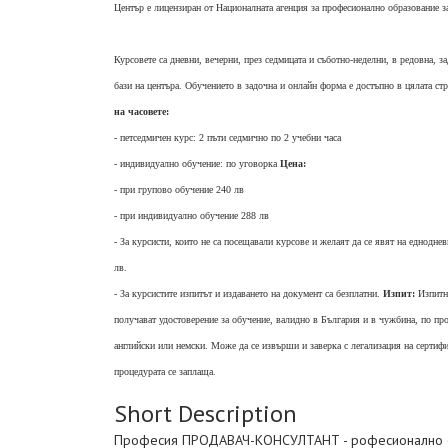
Център е лицензиран от Националната агенция за професионално образова
Курсовете са дневни, вечерни, през седмицата и съботно-неделни, в редовна, 
бази на центъра. Обучението в задочна и онлайн форма е достъпно в цялата ст
на часовете:
- петседмичен курс: 2 пъти седмично по 2 учебни часа
- индивидуално обучение: по уговорка
Цена:
- при групово обучение 240 лв
- при индивидуално обучение 288 лв
- За курсисти, които не са посещавали курсове и желаят да се явят на еднодне
лв.
- За курсистите изпитът и издаването на документ са безплатни.
Изпит:
Изпитн
получават удостоверение за обучение, валидно в България и в чужбина, по
английски или немски. Може да се извърши и заверка с легализация на сертиф
процедурата се заплаща.
Short Description
Професия ПРОДАВАЧ-КОНСУЛТАНТ - рофесионално об