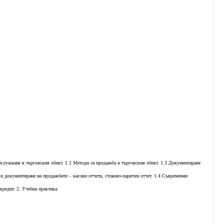
обслужване в търговския обект. 1.2 Методи за продажба в търговския обект. 1.3 Документиране
 и документиране на продажбите – касови отчети, стоково-паричен отчет. 1.4 Съвременни
кредит. 2. Учебна практика.