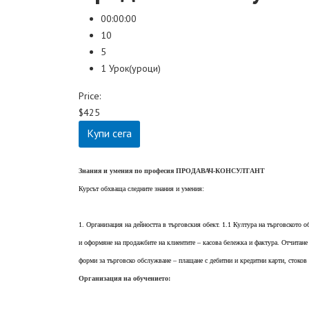
00:00:00
10
5
1 Урок(уроци)
Price:
$425
Купи сега
Знания и умения по професия ПРОДАВАЧ-КОНСУЛТАНТ
Курсът обхваща следните знания и умения:
1. Организация на дейността в търговския обект. 1.1 Култура на търговското 
и оформяне на продажбите на клиентите – касова бележка и фактура. Отчитане
форми за търговско обслужване – плащане с дебитни и кредитни карти, стоков 
Организация на обучението: