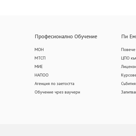
Професионално Обучение
Пи Ем
МОН
Повече 
МТСП
ЦПО към
МИЕ
Лиценз
НАПОО
Курсов
Агенция по заетостта
Събития
Обучение чрез ваучери
Запитва