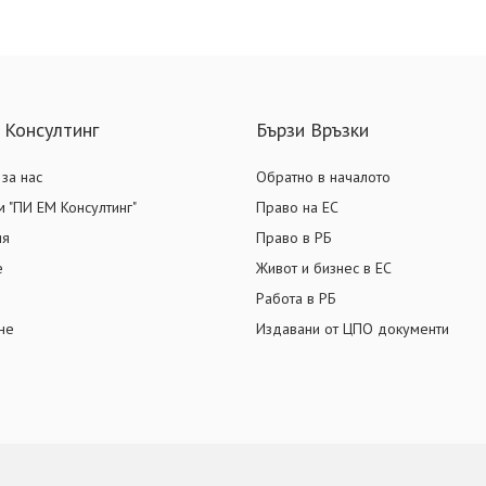
 Консултинг
Бързи Връзки
за нас
Обратно в началото
 "ПИ ЕМ Консултинг"
Право на ЕС
ия
Право в РБ
е
Живот и бизнес в ЕС
Работа в РБ
не
Издавани от ЦПО документи