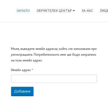
НАЧАЛО
ОБУЧИТЕЛЕН ЦЕНТЪР
ЗА НАС
ЛИЦ
Моля, въведете имейл адресът, който сте използвали при
регистрацията. Потребителското име ще бъде изпратенo
на този имейл адрес.
Имейл адрес
*
Добавяне